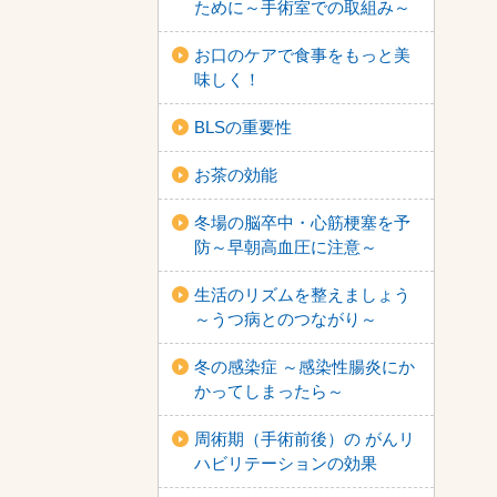
ために～手術室での取組み～
お口のケアで食事をもっと美
味しく！
BLSの重要性
お茶の効能
冬場の脳卒中・心筋梗塞を予
防～早朝高血圧に注意～
生活のリズムを整えましょう
～うつ病とのつながり～
冬の感染症 ～感染性腸炎にか
かってしまったら～
周術期（手術前後）の がんリ
ハビリテーションの効果