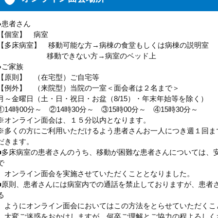
●患者さん
【個室】 病室
【多床病室】 移動可能な方→病棟の食堂もしくは病棟の説明室
移動できない方→病室のベッド上
●ご家族
【原則】 （在宅型）ご自宅等
【例外】 （来院型）当院の一室＜面会者は２名まで＞
月～金曜日（土・日・祝日・お盆（8/15）・年末年始等を除く）
①14時00分～ ②14時30分～ ③15時00分～ ④15時30分～
※オンライン面会は、１５分以内となります。
※多くの方にご利用いただけるよう患者さんお一人につき週１回ま
だきます。
■多床病室の患者さんのうち、移動が困難な患者さんについては、
で
オンライン面会を実施させていただくこととなりました。
■原則、患者さんには病室内での通話を禁止しておりますが、患者
る
ようにオンライン面会においてはこの方法をとらせていただくこ
大変ご迷惑をおかけしますが、何卒ご理解とご協力の程よろしく