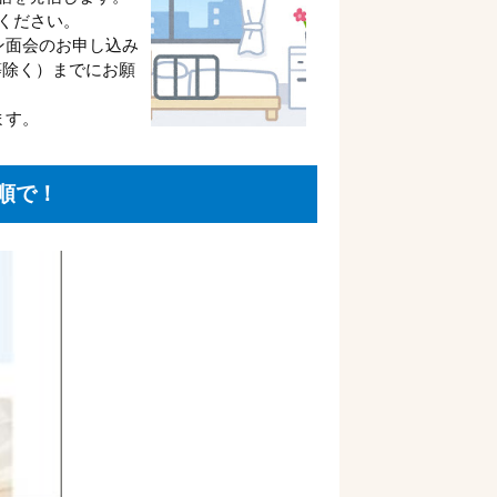
ください。
ン面会のお申し込み
等除く）までにお願
ます。
順で！