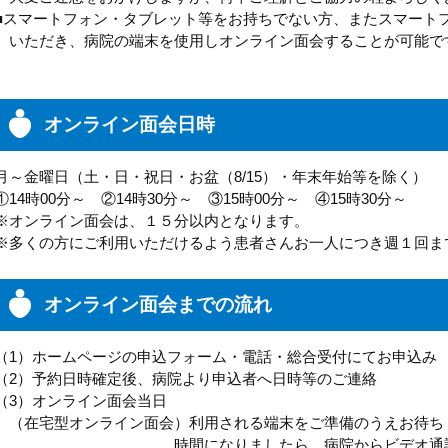
■スマートフォン・タブレット等をお持ちでない方、またスマート
いただき、病院の端末を使用しオンライン面会することが可能で
オンライン面会日時
月～金曜日（土・日・祝日・お盆（8/15）・年末年始等を除く）
①14時00分～ ②14時30分～ ③15時00分～ ④15時30分～
※オンライン面会は、１５分以内となります。
※多くの方にご利用いただけるよう患者さんお一人につき週１回ま
オンライン面会までの流れ
（1）ホームページの申込フォーム・電話・総合受付にてお申込み
（2）予約日時確定後、病院より申込者へ日時等のご連絡
（3）オンライン面会当日
（在宅型オンライン面会）利用される端末をご準備のうえお待ち
時間になりましたら、病院からビデオ通話を