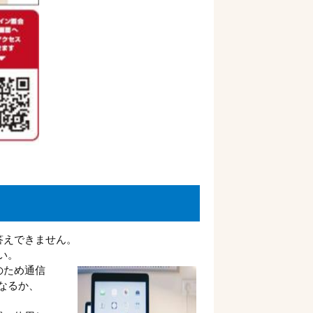
答えできません。
い。
のため通信
なるか、