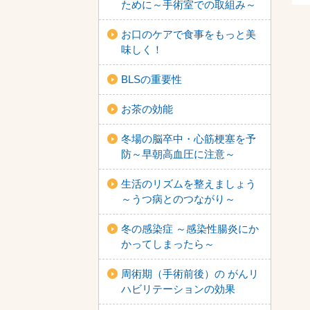
ために～手術室での取組み～
お口のケアで食事をもっと美
味しく！
BLSの重要性
お茶の効能
冬場の脳卒中・心筋梗塞を予
防～早朝高血圧に注意～
生活のリズムを整えましょう
～うつ病とのつながり～
冬の感染症 ～感染性腸炎にか
かってしまったら～
周術期（手術前後）の がんリ
ハビリテーションの効果