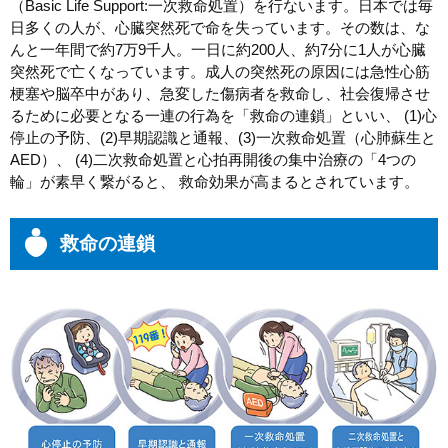
（
Basic Life Support
:一次救命処置）を行ないます。日本では毎
日多くの人が、心臓突然死で命を失っています。その数は、な
んと一年間で約7万9千人。一日に約200人、約7分に1人が心臓
突然死で亡くなっています。成人の突然死の原因には急性心筋
梗塞や脳卒中があり、急変した傷病者を救命し、社会復帰させ
るために必要となる一連の行為を「救命の連鎖」といい、 (1)心
停止の予防、(2)早期認識と通報、(3)一次救命処置（心肺蘇生と
AED）、 (4)二次救命処置と心拍再開後の集中治療の「4つの
輪」が素早く繋がると、 救命効果が高まるとされています。
救命の連鎖