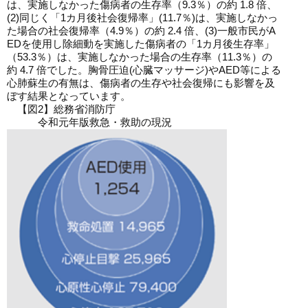
は、実施しなかった傷病者の生存率（9.3％）の約 1.8 倍、
(2)同じく「1カ月後社会復帰率」(11.7％)は、実施しなかっ
た場合の社会復帰率（4.9％）の約 2.4 倍、(3)一般市民がA
EDを使用し除細動を実施した傷病者の「1カ月後生存率」
（53.3％）は、実施しなかった場合の生存率（11.3％）の
約 4.7 倍でした。胸骨圧迫(心臓マッサージ)やAED等による
心肺蘇生の有無は、傷病者の生存や社会復帰にも影響を及
ぼす結果となっています。
【図2】総務省消防庁
令和元年版救急・救助の現況