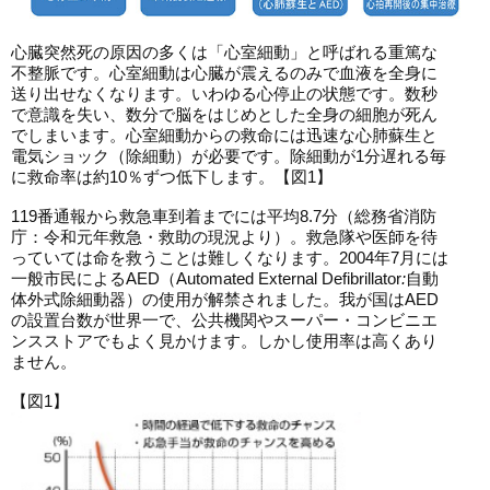
心臓突然死の原因の多くは「心室細動」と呼ばれる重篤な
不整脈です。心室細動は心臓が震えるのみで血液を全身に
送り出せなくなります。いわゆる心停止の状態です。数秒
で意識を失い、数分で脳をはじめとした全身の細胞が死ん
でしまいます。心室細動からの救命には迅速な心肺蘇生と
電気ショック（除細動）が必要です。除細動が1分遅れる毎
に救命率は約10％ずつ低下します。【図1】
119番通報から救急車到着までには平均8.7分（総務省消防
庁：令和元年救急・救助の現況より）。救急隊や医師を待
っていては命を救うことは難しくなります。2004年7月には
一般市民によるAED（
Automated External Defibrillator
:
自動
体外式除細動器）の使用が解禁されました。我が国はAED
の設置台数が世界一で、公共機関やスーパー・コンビニエ
ンスストアでもよく見かけます。しかし使用率は高くあり
ません。
【図1】