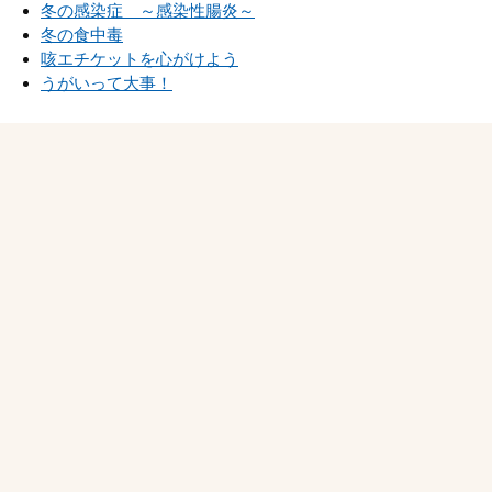
冬の感染症 ～感染性腸炎～
冬の食中毒
咳エチケットを心がけよう
うがいって大事！