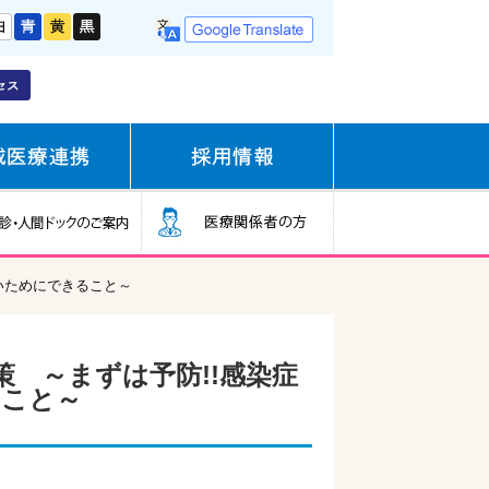
ないためにできること～
対策 ～まずは予防!!感染症
ること～