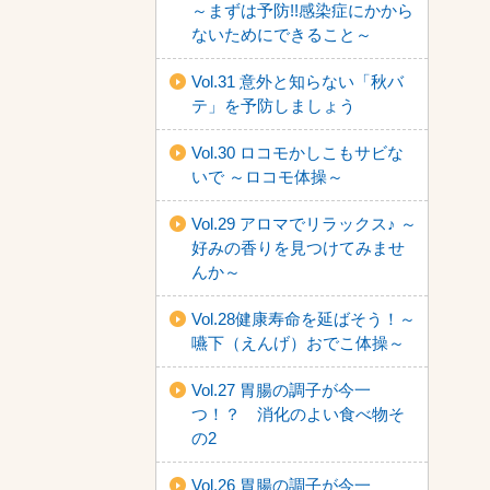
～まずは予防!!感染症にかから
ないためにできること～
Vol.31 意外と知らない「秋バ
テ」を予防しましょう
Vol.30 ロコモかしこもサビな
いで ～ロコモ体操～
Vol.29 アロマでリラックス♪ ～
好みの香りを見つけてみませ
んか～
Vol.28健康寿命を延ばそう！～
嚥下（えんげ）おでこ体操～
Vol.27 胃腸の調子が今一
つ！？ 消化のよい食べ物そ
の2
Vol.26 胃腸の調子が今一