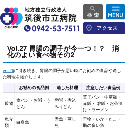
Vol.27 胃腸の調子が今一つ！？ 消
化のよい食べ物その2
vol.26
に引き続き、胃腸の調子が悪い時にお勧めの食品や適し
た料理を紹介します。
お勧めの食品例
適した料理
注意したい食品例
菓子パン・中華麺・
食パン・お粥・う
卵粥・煮込
穀物
赤飯・ 炒飯・お茶漬
どん
みうどん
け・ラーメン
魚介
煮魚・蒸し
干物・いか・たこ・
白身魚
類
魚
脂の多い魚