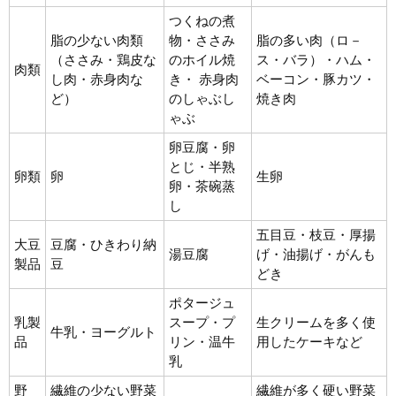
つくねの煮
脂の少ない肉類
物・ささみ
脂の多い肉（ロ－
（ささみ・鶏皮な
のホイル焼
ス・バラ）・ハム・
肉類
し肉・赤身肉な
き・ 赤身肉
ベーコン・豚カツ・
ど）
のしゃぶし
焼き肉
ゃぶ
卵豆腐・卵
とじ・半熟
卵類
卵
生卵
卵・茶碗蒸
し
五目豆・枝豆・厚揚
大豆
豆腐・ひきわり納
湯豆腐
げ・油揚げ・がんも
製品
豆
どき
ポタージュ
乳製
スープ・プ
生クリームを多く使
牛乳・ヨーグルト
品
リン・温牛
用したケーキなど
乳
野
繊維の少ない野菜
繊維が多く硬い野菜