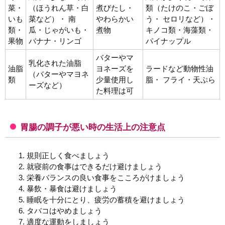
菜・
（ほうれん草・白
煮びたし・
類（たけのこ・ごぼ
いも
菜など）・ 南
やわらかい
う・ セロリなど）・
類・
瓜・じゃがいも・
煮物
キノコ類・海藻類・
果物
バナナ・リンゴ
パイナップル
バターやマ
乳化された油脂
油脂
ヨネーズを
ラードなど動物性油
（バターやマヨネ
類
少量使用し
脂・ フライ・天ぷら
ーズなど）
た料理は可
胃腸の調子が悪い時の生活上の注意点
規則正しく食べましょう
就寝前の食事はできるだけ避けましょう
栄養バランスの良い食事をこころがけましょう
暴飲・暴食は避けましょう
睡眠を十分にとり、疲労の蓄積を避けましょう
タバコはやめましょう
適度な運動をしましょう