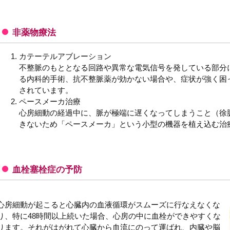
非薬物療法
カテーテルアブレーション
不整脈のもととなる回路や異常な電気信号を発している部分
る内科的手術、抗不整脈薬が効かない場合や、症状が強く困
されています。
ペースメーカ治療
心房細動の経過中に、脈が極端に遅くなってしまうこと（徐
きないため「ペースメーカ」という小型の機器を植え込む治
血栓塞栓症の予防
心房細動が起こると心臓内の血液循環がスムーズに行なえなくな
り、特に48時間以上続いた場合、心房の中に血栓ができやすくな
ります。それがはがれて心臓から血流にのって運ばれ、内臓や脳