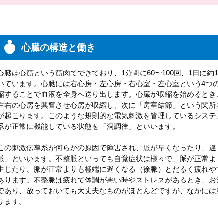
心臓の構造と働き
心臓は心筋という筋肉でできており、1分間に60〜100回、1日に
いています。心臓には右心房・左心房・右心室・左心室という4つ
縮することで血液を全身へ送り出します。心臓が収縮を始めるとき
左右の心房を興奮させ心房が収縮し、次に「房室結節」という関所
が起こります。このような規則的な電気刺激を管理しているシステ
系が正常に機能している状態を「洞調律」といいます。
この刺激伝導系が何らかの原因で障害され、脈が早くなったり、遅
脈」といいます。不整脈といっても自覚症状は様々で、脈が正常よ
生じたり、脈が正常よりも極端に遅くなる（徐脈）とだるく疲れや
あります。不整脈は疲れて体調が悪い時やストレスがあるとき、お
であり、放っておいても大丈夫なものがほとんどですが、なかには
ります。