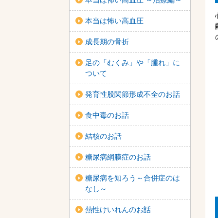
本当は怖い高血圧
成長期の骨折
足の「むくみ」や「腫れ」に
ついて
発育性股関節形成不全のお話
食中毒のお話
結核のお話
糖尿病網膜症のお話
糖尿病を知ろう～合併症のは
なし～
熱性けいれんのお話