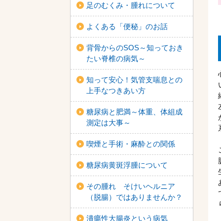
足のむくみ・腫れについて
よくある「便秘」のお話
背骨からのSOS～知っておき
たい脊椎の病気～
知って安心！気管支喘息との
上手なつきあい方
糖尿病と肥満～体重、体組成
測定は大事～
喫煙と手術・麻酔との関係
糖尿病黄斑浮腫について
その腫れ そけいヘルニア
（脱腸）ではありませんか？
潰瘍性大腸炎という病気