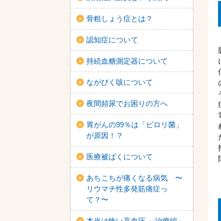
骨粗しょう症とは？
認知症について
持続血糖測定器について
ながびく咳について
夜間頻尿でお困りの方へ
胃がんの99％は「ピロリ菌」
が原因！？
医療被ばくについて
あちこちが痛くなる病気 〜
リウマチ性多発筋痛症っ
て？〜
本当は怖い高血圧 ～治療編～