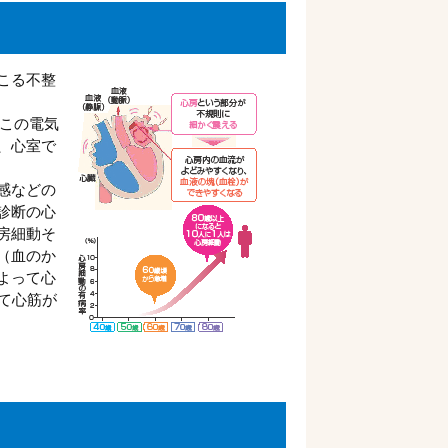
こる不整
たこの電気
、心室で
感などの
診断の心
房細動そ
（血のか
よって心
て心筋が