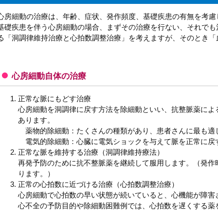
心房細動の治療は、年齢、症状、発作頻度、基礎疾患の有無を考慮
基礎疾患を伴う心房細動の場合、まずその治療を行ない、それでも
る「洞調律維持治療と心拍数調整治療」を考えますが、そのとき「
心房細動自体の治療
正常な脈にもどす治療
心房細動を洞調律に戻す方法を除細動といい、抗整脈薬によ
あります。
薬物的除細動：たくさんの種類があり、患者さんに最も適
電気的除細動：心臓に電気ショックを与えて脈を正常に戻
正常な脈を維持する治療（洞調律維持療法）
再発予防のために抗不整脈薬を継続して服用します。（発作
ります。）
正常の心拍数に近づける治療（心拍数調整治療）
心房細動で心拍数の早い状態が続いていると、心機能が障害
心不全の予防目的や除細動困難例では、心拍数を遅くする薬