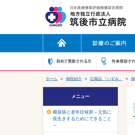
ホーム
>
病院紹介
>
広報誌 「いずみ」
>
病
メニュー
糖尿病と老年症候群～元気に
長生きするためにできること
～