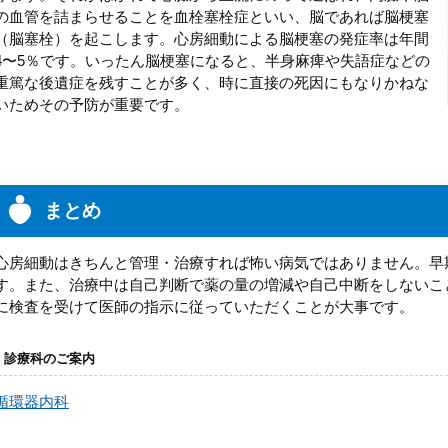
の血管を詰まらせることを血栓塞栓症といい、脳であれば脳梗塞
（脳塞栓）を起こします。心房細動による脳梗塞の発症率は年間
4〜5％です。いったん脳梗塞になると、半身麻痺や失語症などの
重篤な後遺症を残すことが多く、時に直接の死因にもなりかねな
いためその予防が重要です。
まとめ
心房細動はきちんと管理・治療すれば怖い病気ではありません。早
す。また、治療中は自己判断で薬の量の増減や自己中断をしないこ
に検査を受けて医師の指示に従っていただくことが大事です。
診療科のご案内
循環器内科