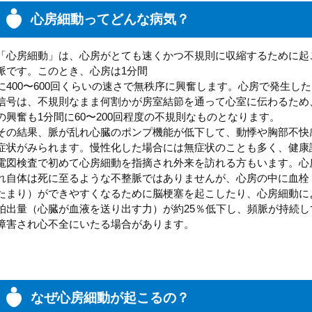
心房細動ってどんな病気？
「心房細動」は、心房がとても速くかつ不規則に収縮するために起
脈です。このとき、心房は1分間
に400〜600回くらいの速さで無秩序に興奮します。心房で発生し
信号は、不規則なまま何割かが房室結節を通って心室に伝わるため
の興奮も1分間に60〜200回程度の不規則なものとなります。
その結果、脈が乱れ心臓のポンプ機能が低下して、動悸や胸部不快
症状がみられます。慢性化した場合には無症状のことも多く、健康
電図検査で初めて心房細動を指摘され外来を訪れる方もいます。心
れ自体は死に至るような不整脈ではありませんが、心房の中に血栓
たまり）ができやすくなるために脳梗塞を起こしたり、心房細動に
拍出量（心臓が血液を送り出す力）が約25％低下し、頻脈が持続し
障害され心不全にいたる場合があります。
なぜ心房細動が起こるの？