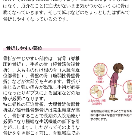
はなく、厄介なことに症状がないまま気がつかないうちに骨は
脆くなっていきます。そして転ぶなどのちょっとしたはずみで
骨折しやすくなっているのです。
骨折しやすい部位
骨折が生じやすい部位は、背骨（脊椎
圧迫骨折）、手首の骨（橈骨遠位端骨
折）、太ももの付け根の骨（大腿骨近
位部骨折）、骨盤の骨（脆弱性骨盤骨
折）などが大部分を占めます。骨折が
生じると強い痛みが出現し手術が必要
になったりギプスによる固定などの治
療が必要になります。
特に脊椎の圧迫骨折、大腿骨近位部骨
折及び脆弱性骨盤骨折は発生頻度が高
く、骨折することで長期の入院治療が
必要になり極端な生活機能の低下を引
き起こします。したがってそのような
骨折を引き起こす前に、骨粗鬆症であ