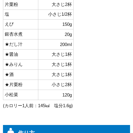
片栗粉
大さじ2杯
塩
小さじ1/2杯
えび
150g
銀杏水煮
20g
★だし汁
200ml
★醤油
大さじ1杯
★みりん
大さじ1杯
★酒
大さじ1杯
★片栗粉
小さじ2杯
小松菜
120g
(カロリー1人前：145㎉ 塩分1.6g)