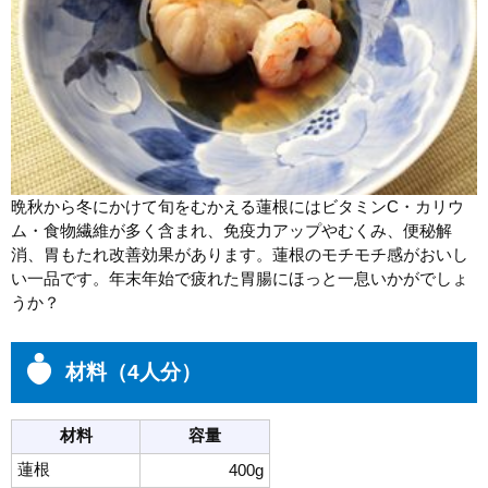
晩秋から冬にかけて旬をむかえる蓮根にはビタミンC・カリウ
ム・食物繊維が多く含まれ、免疫力アップやむくみ、便秘解
消、胃もたれ改善効果があります。蓮根のモチモチ感がおいし
い一品です。年末年始で疲れた胃腸にほっと一息いかがでしょ
うか？
材料（4人分）
材料
容量
蓮根
400g