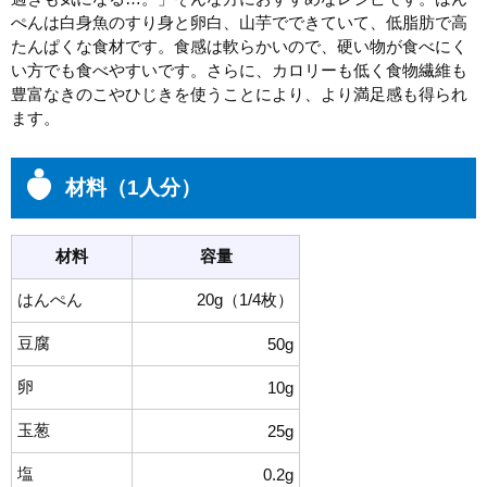
ぺんは白身魚のすり身と卵白、山芋でできていて、低脂肪で高
たんぱくな食材です。食感は軟らかいので、硬い物が食べにく
い方でも食べやすいです。さらに、カロリーも低く食物繊維も
豊富なきのこやひじきを使うことにより、より満足感も得られ
ます。
材料（1人分）
材料
容量
はんぺん
20g（1/4枚）
豆腐
50g
卵
10g
玉葱
25g
塩
0.2g