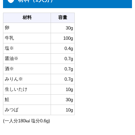
材料
容量
卵
30g
牛乳
100g
塩※
0.4g
醤油※
0.7g
酒※
0.7g
みりん※
0.7g
生しいたけ
10
g
鮭
30g
みつば
10g
(一人分180㎉ 塩分0.6g)