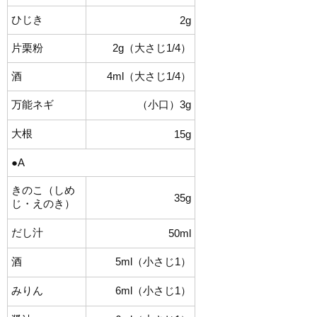
ひじき
2g
片栗粉
2g（大さじ1/4）
酒
4ml（大さじ1/4）
万能ネギ
（小口）3g
大根
15g
●A
きのこ（しめ
35g
じ・えのき）
だし汁
50ml
酒
5ml（小さじ1）
みりん
6ml（小さじ1）