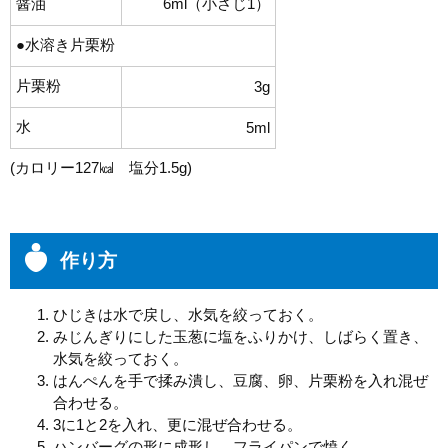
醤油
6ml（小さじ1）
●水溶き片栗粉
片栗粉
3g
水
5ml
(カロリー127㎉ 塩分1.5g)
作り方
ひじきは水で戻し、水気を絞っておく。
みじんぎりにした玉葱に塩をふりかけ、しばらく置き、
水気を絞っておく。
はんぺんを手で揉み潰し、豆腐、卵、片栗粉を入れ混ぜ
合わせる。
3に1と2を入れ、更に混ぜ合わせる。
ハンバーグの形に成形し、フライパンで焼く。