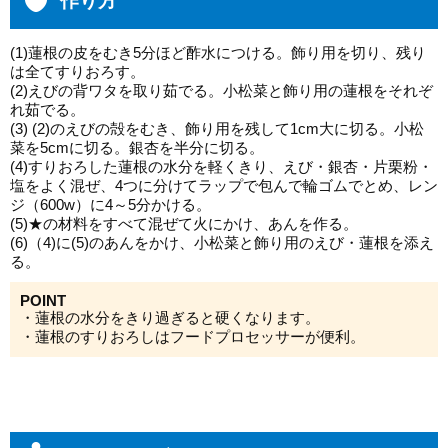
作り方
(1)蓮根の皮をむき5分ほど酢水につける。飾り用を切り、残り
は全てすりおろす。
(2)えびの背ワタを取り茹でる。小松菜と飾り用の蓮根をそれぞ
れ茹でる。
(3) (2)のえびの殻をむき、飾り用を残して1cm大に切る。小松
菜を5cmに切る。銀杏を半分に切る。
(4)すりおろした蓮根の水分を軽くきり、えび・銀杏・片栗粉・
塩をよく混ぜ、4つに分けてラップで包んで輪ゴムでとめ、レン
ジ（600w）に4～5分かける。
(5)★の材料をすべて混ぜて火にかけ、あんを作る。
(6)（4)に(5)のあんをかけ、小松菜と飾り用のえび・蓮根を添え
る。
POINT
・蓮根の水分をきり過ぎると硬くなります。
・蓮根のすりおろしはフードプロセッサーが便利。