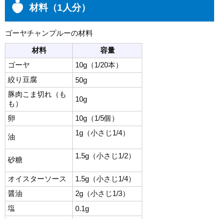
材料（1人分）
ゴーヤチャンプルーの材料
材料
容量
ゴーヤ
10g（1/20本）
絞り豆腐
50g
豚肉こま切れ（も
10g
も）
卵
10g（1/5個）
1g（小さじ1/4）
油
1.5g（小さじ1/2）
砂糖
オイスターソース
1.5g（小さじ1/4）
醤油
2g（小さじ1/3）
塩
0.1g