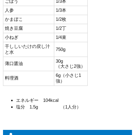
ごぼう
1/3本
人参
1/3本
かまぼこ
1/2枚
焼き豆腐
1/2丁
小ねぎ
1/4束
干ししいたけの戻し汁
750g
と水
30g
薄口醤油
（大さじ2強）
6g（小さじ1
料理酒
強）
エネルギー 104kcal
塩分 1.5g （1人分）