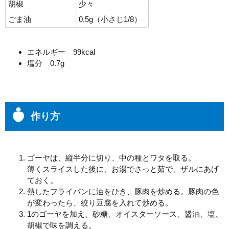
胡椒
少々
ごま油
0.5g（小さじ1/8）
エネルギー 99kcal
塩分 0.7g
作り方
ゴーヤは、縦半分に切り、中の種とワタを取る。
薄くスライスした後に、お湯でさっと茹で、ザルにあげ
ておく。
熱したフライパンに油をひき、豚肉を炒める。豚肉の色
が変わったら、絞り豆腐を入れて炒める。
1のゴーヤを加え、砂糖、オイスターソース、醤油、塩、
胡椒で味を調える。