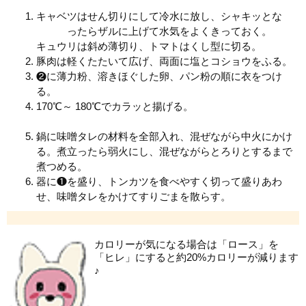
キャベツはせん切りにして冷水に放し、シャキッとな
ったらザルに上げて水気をよくきっておく。
キュウリは斜め薄切り、トマトはくし型に切る。
豚肉は軽くたたいて広げ、両面に塩とコショウをふる。
❷に薄力粉、溶きほぐした卵、パン粉の順に衣をつけ
る。
170℃～ 180℃でカラッと揚げる。
鍋に味噌タレの材料を全部入れ、混ぜながら中火にかけ
る。煮立ったら弱火にし、混ぜながらとろりとするまで
煮つめる。
器に❶を盛り、トンカツを食べやすく切って盛りあわ
せ、味噌タレをかけてすりごまを散らす。
カロリーが気になる場合は「ロース」を
「ヒレ」にすると約20%カロリーが減ります
♪