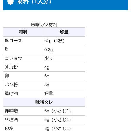
材料（1人分）
味噌カツ材料
材料
容量
豚ロース
60g（1枚）
塩
0.3g
コショウ
少々
薄力粉
4g
卵
6g
パン粉
8g
揚げ油
適量
味噌タレ
赤味噌
6g
（小さじ1）
料理酒
5g（小さじ1）
砂糖
3g（小さじ1）