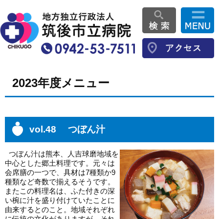
2023年度メニュー
vol.48 つぼん汁
つぼん汁は熊本、人吉球磨地域を
中心とした郷土料理です。元々は
会席膳の一つで、具材は7種類か9
種類など奇数で揃えるそうです。
またこの料理名は、ふた付きの深
い椀に汁を盛り付けていたことに
由来するとのこと。地域それぞれ
に伝統の文化がありますが、それ