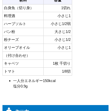
材料
容量
白身魚（切り身）
1切れ
料理酒
小さじ1
ハーブソルト
小さじ1/2弱
パン粉
大さじ1/2
粉チーズ
小さじ1/2
オリーブオイル
小さじ1
（付け合わせ）
キャベツ
1枚 千切り
トマト
1/8切
一人分エネルギー150kcal
塩分0.9g