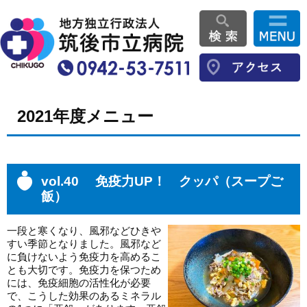
2021年度メニュー
vol.40 免疫力UP！ クッパ（スープご
飯）
一段と寒くなり、風邪などひきや
すい季節となりました。風邪など
に負けないよう免疫力を高めるこ
とも大切です。免疫力を保つため
には、免疫細胞の活性化が必要
で、こうした効果のあるミネラル