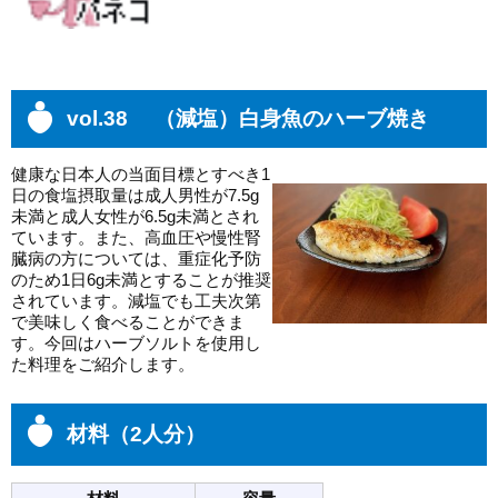
vol.38 （減塩）白身魚のハーブ焼き
健康な日本人の当面目標とすべき1
日の食塩摂取量は成人男性が7.5g
未満と成人女性が6.5g未満とされ
ています。また、高血圧や慢性腎
臓病の方については、重症化予防
のため1日6g未満とすることが推奨
されています。減塩でも工夫次第
で美味しく食べることができま
す。今回はハーブソルトを使用し
た料理をご紹介します。
材料（2人分）