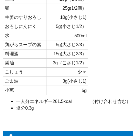
卵
25g(1/2個）
生姜のすりおろし
10g(小さじ1)
おろしにんにく
5g(小さじ1/2）
水
500ml
鶏がらスープの素
5g(大さじ2/3）
料理酒
15g(大さじ2/3）
醤油
3g（こさじ1/2）
こしょう
少々
ごま油
3g(小さじ1)
小葱
5g
一人分エネルギー261.5kcal （付け合わせ含む）
塩分0.3g