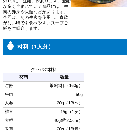
の1つに「亜鉛」があります。亜鉛
が多く含まれている食品には、牛
肉の赤身や貝類などがあります。
今回は、その牛肉を使用し、食欲
がない時でも食べやすいスープご
飯をご紹介します。
材料（1人分）
クッパの材料
材料
容量
ご飯
茶碗1杯（160g）
牛肉
50g
人参
20g（1/8本）
椎茸
15g（1ヶ）
大根
40g(約2.5cm）
玉葱
20g（1/8個）