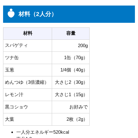
材料（2人分）
材料
容量
スパゲティ
200g
ツナ缶
1缶（70g）
玉葱
1/4個（40g）
めんつゆ（3倍濃縮）
大さじ2（30g）
レモン汁
大さじ1（15g）
黒コショウ
お好みで
大葉
2枚（2g）
一人分エネルギー520kcal