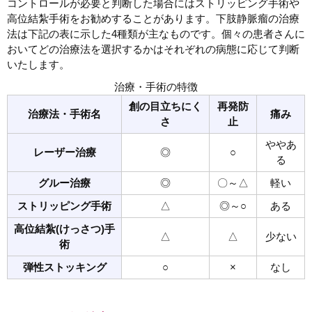
コントロールが必要と判断した場合にはストリッピング手術や
高位結紮手術をお勧めすることがあります。下肢静脈瘤の治療
法は下記の表に示した4種類が主なものです。個々の患者さんに
おいてどの治療法を選択するかはそれぞれの病態に応じて判断
いたします。
治療・手術の特徴
創の目立ちにく
再発防
治療法・手術名
痛み
さ
止
ややあ
レーザー治療
◎
○
る
グルー治療
◎
〇～△
軽い
ストリッピング手術
△
◎～○
ある
高位結紮(けっさつ)手
△
△
少ない
術
弾性ストッキング
○
×
なし