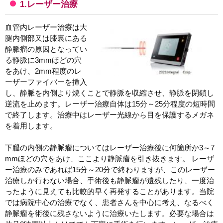
1.レーザー治療
血管内レーザー治療は大
腿内側部又は膝裏にある
静脈瘤の原因となってい
る静脈に3mmほどの穴
をあけ、2mm程度のレ
ーザーファイバーを挿入
し、静脈を内側より焼くことで静脈を収縮させ、静脈を閉鎖し
逆流を止めます。レーザー治療自体は15分～25分程度の短時間
で終了します。治療中はレーザー光線から目を保護するメガネ
を着用します。
下腿の内側の静脈瘤についてはレーザー治療後に何箇所か3～7
mmほどの穴をあけ、ここより静脈瘤を引き抜きます。 レーザ
ー治療のみであれば15分～20分で終わりますが、このレーザー
治療しか行わない場合、手術後も静脈瘤が遺残したり、一度治
ったように見えても比較的早く再発することがあります。当院
では病院中心の治療でなく、患者さんを中心に考え、なるべく
静脈瘤を術後に残さないように治療いたします。必要な場合は