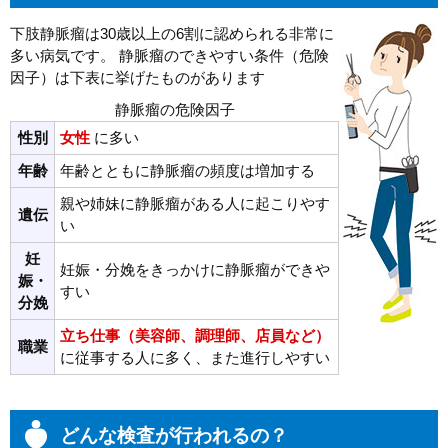
下肢静脈瘤は30歳以上の6割に認められる非常に
多い病気です。 静脈瘤のできやすい条件（危険
因子）は下表に挙げたものがあります
静脈瘤の危険因子
性別
女性
に多い
年齢
年齢とともに静脈瘤の頻度は増加する
親や姉妹に静脈瘤がある人に起こりやす
遺伝
い
妊
妊娠・分娩をきっかけに静脈瘤ができや
娠・
すい
分娩
立ち仕事（美容師、調理師、店員など）
職業
に従事する人に多く、また進行しやすい
どんな検査が行われるの？