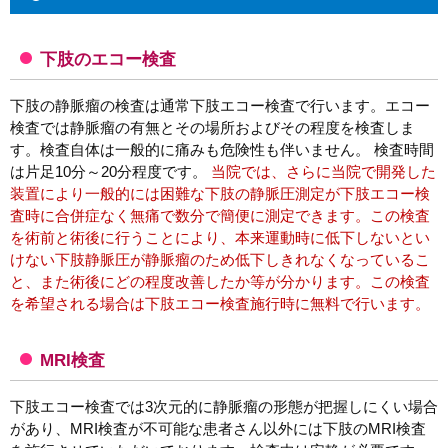
下肢のエコー検査
下肢の静脈瘤の検査は通常下肢エコー検査で行います。エコー
検査では静脈瘤の有無とその場所およびその程度を検査しま
す。検査自体は一般的に痛みも危険性も伴いません。 検査時間
は片足10分～20分程度です。
当院では、さらに当院で開発した
装置により一般的には困難な下肢の静脈圧測定が下肢エコー検
査時に合併症なく無痛で数分で簡便に測定できます。この検査
を術前と術後に行うことにより、本来運動時に低下しないとい
けない下肢静脈圧が静脈瘤のため低下しきれなくなっているこ
と、また術後にどの程度改善したか等が分かります。この検査
を希望される場合は下肢エコー検査施行時に無料で行います。
MRI検査
下肢エコー検査では3次元的に静脈瘤の形態が把握しにくい場合
があり、MRI検査が不可能な患者さん以外には下肢のMRI検査