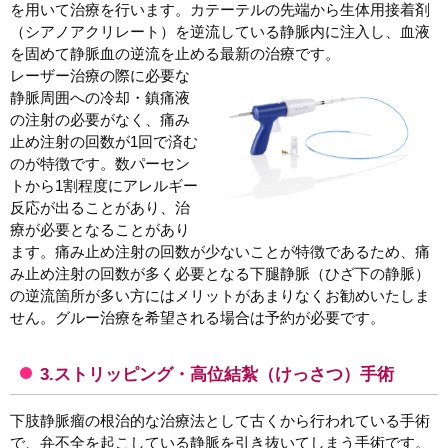
を用いて治療を行います。カテーテルの先端から生体用接着剤
（シアノアクリレート）を逆流している静脈内に注入し、血液
を固めて静脈血の逆流を止める最新の治療です。
レーザー治療の際に必要な
静脈周囲への冷却・鎮痛液
の注射の必要がなく、痛み
止め注射の回数が1回で済む
のが特徴です。数パーセン
トから1割程度にアレルギー
反応が出ることがあり、治
療が必要となることがあり
ます。痛み止め注射の回数が少ないことが特徴であるため、痛
み止め注射の回数が多く必要となる下腿静脈（ひざ下の静脈）
の逆流箇所が多い方にはメリットがあまりなくお勧めいたしま
せん。グルー治療を希望される場合は予約が必要です。
3.ストリッピング・高位結紮（けっさつ）手術
下肢静脈瘤の根治的な治療法として古くから行われている手術
で、弁不全を起こしている静脈を引き抜いてしまう手術です。