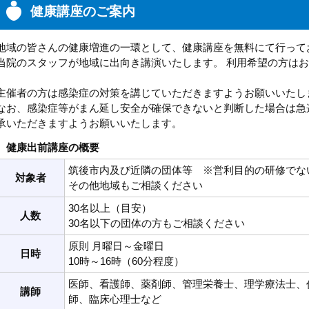
健康講座のご案内
地域の皆さんの健康増進の一環として、健康講座を無料にて行って
当院のスタッフが地域に出向き講演いたします。 利用希望の方は
主催者の方は感染症の対策を講じていただきますようお願いいたし
なお、感染症等がまん延し安全が確保できないと判断した場合は急
承いただきますようお願いいたします。
健康出前講座の概要
筑後市内及び近隣の団体等 ※営利目的の研修でな
対象者
その他地域もご相談ください
30名以上（目安）
人数
30名以下の団体の方もご相談ください
原則 月曜日～金曜日
日時
10時～16時（60分程度）
医師、看護師、薬剤師、管理栄養士、理学療法士、
講師
師、臨床心理士など