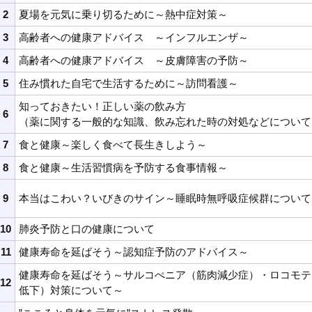
2
夏場を元気に乗り切るために～熱中症対策～
3
高齢者への健康アドバイス ～インフルエンザ～
4
高齢者への健康アドバイス ～皮膚障害の予防～
5
住み慣れた自宅で生活するために～訪問看護～
知っておきたい！正しい薬の飲み方
6
（薬に関する一般的な知識、飲み忘れた時の対処などについて
7
食と健康～楽しく食べて長生きしよう～
8
食と健康
～生活習慣病を予防する食事情報～
9
本当はこわい？いびきのサイン～睡眠時無呼吸症候群について
10
肺炎予防と口の健康について
11
健康寿命を延ばそう～認知症予防のアドバイス～
健康寿命を延ばそう～サルコぺニア（筋肉減少症）・ロコモテ
12
低下）対策について～