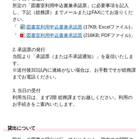
所定の「図書室利用申込書兼承認票」に必要事項を記入
し、下記（総務課）までメールまたは
FAX
にてお送りくだ
さい。
「
図書室利用申込書兼承認票
(17KB; Excelファイル)」
「
図書室利用申込書兼承認票
(216KB; PDFファイル)」
2. 承認票の発行
当院より「承認票（または不承認通知）」を返信いたしま
す。
※送付後
3
日以内に連絡がない場合は、お手数ですが総務課
までお電話ください。
3. 当日の受付
利用当日は、まず
2
階 総務課までお越しください。利用の
お手続きをご案内いたします。
貸出について